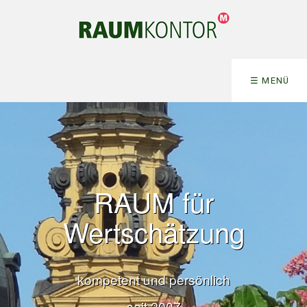
☰ MENÜ
RAUM für
Wertschätzung
kompetent und persönlich
seit 2007