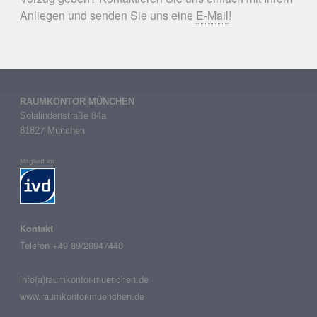
Anliegen und senden Sie uns eine
E-Mail
!
RAUMKONTOR MÜNCHEN
Solalindenstraße 84a 
81827 München
Mitglied im
Kontakt
Telefon +49 89/28947440
info(a)raumkontor-muenchen.de
www.raumkontor-muenchen.de